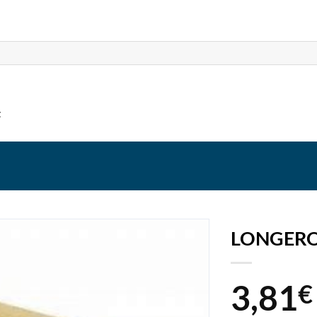
t
LONGERO
3,81
€