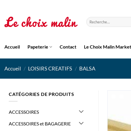
Passer
au
contenu
Recherche
pour :
Accueil
Papeterie
Contact
Le Choix Malin Marke
Accueil
/
LOISIRS CREATIFS
/
BALSA
CATÉGORIES DE PRODUITS
ACCESSOIRES
ACCESSOIRES et BAGAGERIE