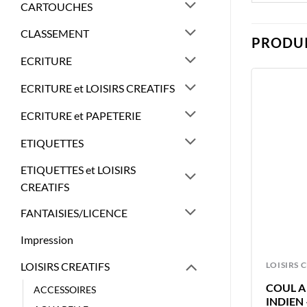
CARTOUCHES
CLASSEMENT
PRODUI
ECRITURE
ECRITURE et LOISIRS CREATIFS
ECRITURE et PAPETERIE
ETIQUETTES
ETIQUETTES et LOISIRS
CREATIFS
FANTAISIES/LICENCE
Impression
LOISIRS CREATIFS
LOISIRS 
LOISIRS CREATIFS
COUL A L’HUILE 40ML JAUNE
COUL A 
ACCESSOIRES
NAPLES CLAIR – VAN GOGH –
INDIEN