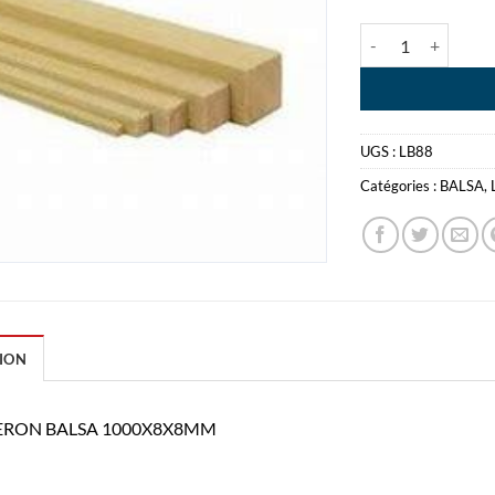
quantité de LON
UGS :
LB88
Catégories :
BALSA
,
ION
RON BALSA 1000X8X8MM