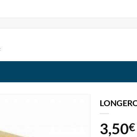
t
LONGERO
3,50
€