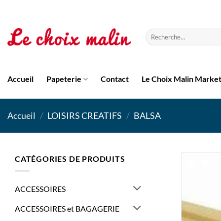
Passer
au
contenu
Recherche
pour :
Accueil
Papeterie
Contact
Le Choix Malin Marke
Accueil
/
LOISIRS CREATIFS
/
BALSA
CATÉGORIES DE PRODUITS
ACCESSOIRES
ACCESSOIRES et BAGAGERIE