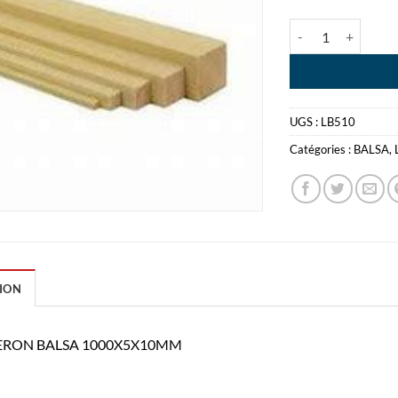
quantité de LON
UGS :
LB510
Catégories :
BALSA
,
ION
RON BALSA 1000X5X10MM