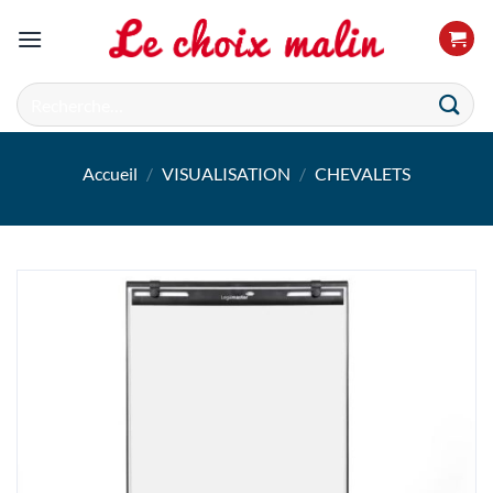
Passer
au
contenu
Recherche
pour :
Accueil
/
VISUALISATION
/
CHEVALETS