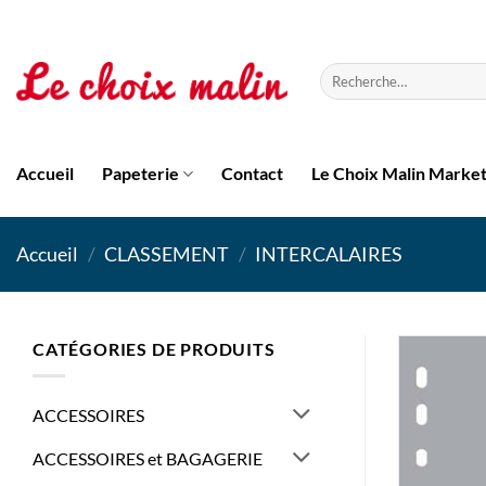
Passer
au
contenu
Recherche
pour :
Accueil
Papeterie
Contact
Le Choix Malin Marke
Accueil
/
CLASSEMENT
/
INTERCALAIRES
CATÉGORIES DE PRODUITS
ACCESSOIRES
ACCESSOIRES et BAGAGERIE