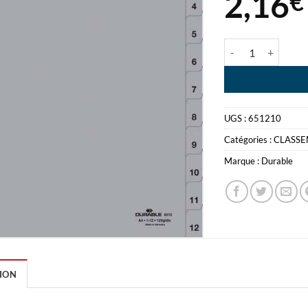
2,16
€
quantité de INTE
UGS :
651210
Catégories :
CLASS
Marque :
Durable
ION