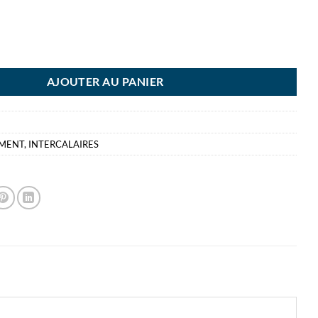
RCALAIRE DURABLE PP 1-12 POLYPRO - NUMEROTES
AJOUTER AU PANIER
EMENT
,
INTERCALAIRES