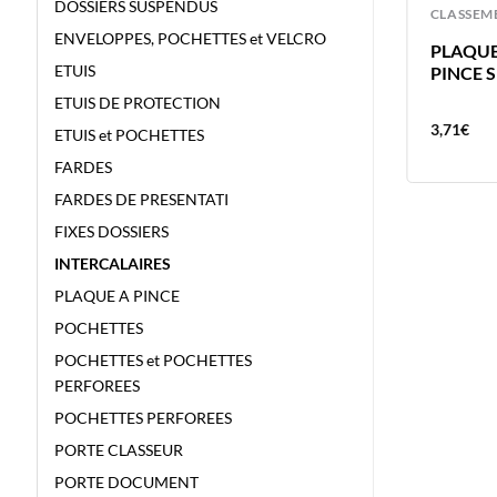
DOSSIERS SUSPENDUS
CLASSEMENT
CLASSEM
ENVELOPPES, POCHETTES et VELCRO
ETUI BRONYL 420X300MM DIN A3
PLAQUE
ETUIS
FR – 180 MICRONS ETUI DE
PINCE S
PROTECTION
ETUIS DE PROTECTION
2,47
€
3,71
€
ETUIS et POCHETTES
FARDES
FARDES DE PRESENTATI
FIXES DOSSIERS
INTERCALAIRES
PLAQUE A PINCE
POCHETTES
POCHETTES et POCHETTES
PERFOREES
POCHETTES PERFOREES
PORTE CLASSEUR
PORTE DOCUMENT