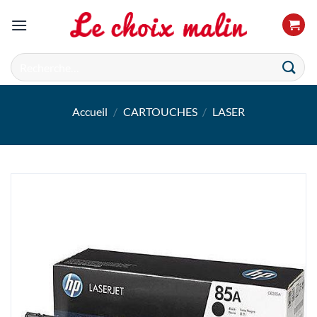
Passer
au
contenu
Recherche
pour :
Accueil
/
CARTOUCHES
/
LASER