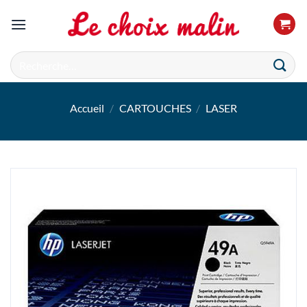
Passer
au
contenu
Recherche
pour :
Accueil
/
CARTOUCHES
/
LASER