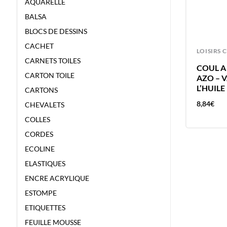
AQUARELLE
BALSA
BLOCS DE DESSINS
CACHET
LOISIRS CREATIFS
LOISIRS 
CARNETS TOILES
COUL A L’HUILE 40ML JAUNE
COUL A
CARTON TOILE
CADIUM CLAIR – VAN GOGH –
AZO – 
COULEUR A L’HUILE
L’HUILE
CARTONS
11,93
€
8,84
€
CHEVALETS
COLLES
CORDES
ECOLINE
ELASTIQUES
ENCRE ACRYLIQUE
ESTOMPE
ETIQUETTES
FEUILLE MOUSSE