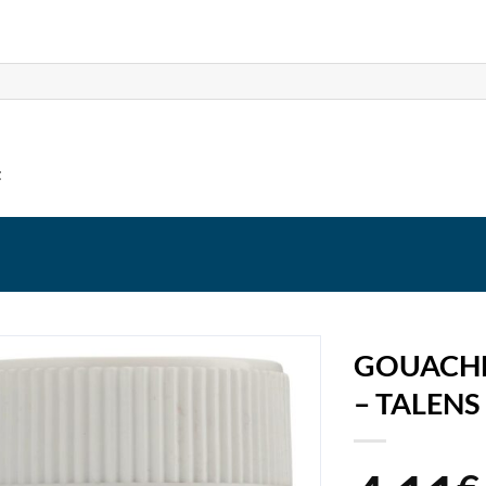
t
GOUACHE
– TALENS