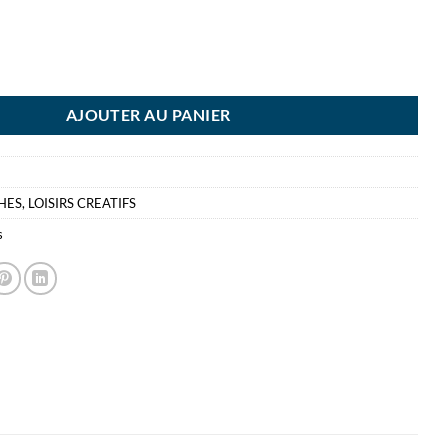
CHE POT 16ML TERRE OMBRE - 409 - TALENS
AJOUTER AU PANIER
HES
,
LOISIRS CREATIFS
s