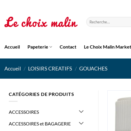
Passer
au
contenu
Recherche
pour :
Accueil
Papeterie
Contact
Le Choix Malin Marke
Accueil
/
LOISIRS CREATIFS
/
GOUACHES
CATÉGORIES DE PRODUITS
ACCESSOIRES
ACCESSOIRES et BAGAGERIE