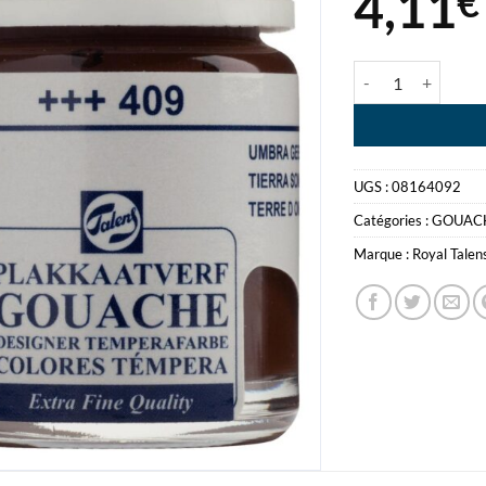
4,11
€
quantité de GOUA
UGS :
08164092
Catégories :
GOUAC
Marque :
Royal Talen