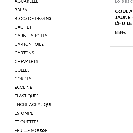
AQUARELLE
LOISIRS CREATIFS
LOISIRS 
BALSA
COUL A L’HUILE 40ML JAUNE
COUL A
NAPLES ROUGE – VAN GOGH –
JAUNE 
BLOCS DE DESSINS
COULEUR A L’HUILE
L’HUILE
CACHET
8,84
€
8,84
€
CARNETS TOILES
CARTON TOILE
CARTONS
CHEVALETS
COLLES
CORDES
ECOLINE
ELASTIQUES
ENCRE ACRYLIQUE
ESTOMPE
ETIQUETTES
FEUILLE MOUSSE