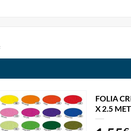
t
FOLIA C
X 2.5 MET