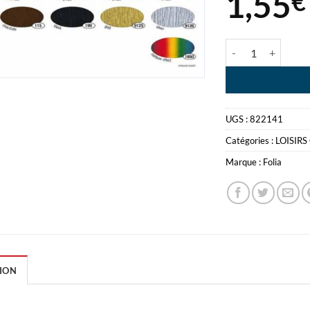
1,55
€
quantité de FOLI
UGS :
822141
Catégories :
LOISIRS
Marque :
Folia
ION