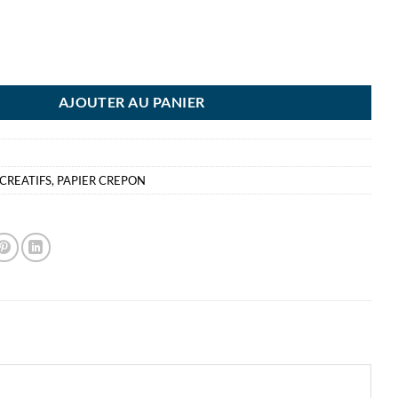
A CREPON VERT MOUSSE BLIS 50CM X 2.5 METRES - FSC
AJOUTER AU PANIER
 CREATIFS
,
PAPIER CREPON