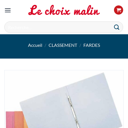
Passer
au
contenu
Recherche
pour :
Accueil
/
CLASSEMENT
/
FARDES