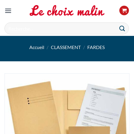
Passer
au
contenu
Recherche
pour :
Accueil
/
CLASSEMENT
/
FARDES