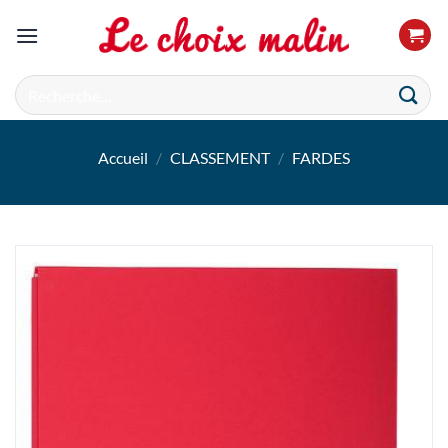
Passer
au
contenu
Recherche
pour :
Accueil
/
CLASSEMENT
/
FARDES