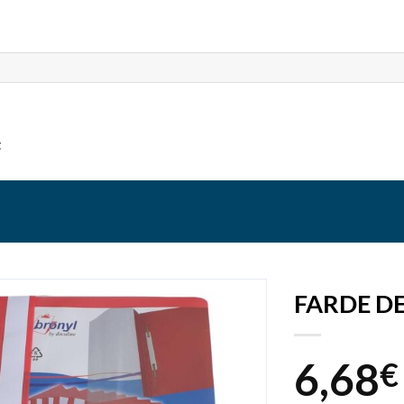
t
FARDE DE
6,68
€