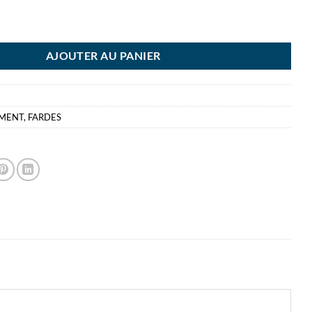
E DEVIS A5 RGE BRONYL P10 ROUGE
AJOUTER AU PANIER
EMENT
,
FARDES