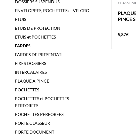
DOSSIERS SUSPENDUS
CLASSEMENT
CLASSEM
ENVELOPPES, POCHETTES et VELCRO
R
POCHETTE A4 PP 10 DIV P/10 10
PLAQUE
POCHETTES PERFOREES A4 POUR
PINCE S
ETUIS
200 CARTES VISITE 120 MIC
ETUIS DE PROTECTION
11,32
€
5,87
€
ETUIS et POCHETTES
FARDES
FARDES DE PRESENTATI
FIXES DOSSIERS
INTERCALAIRES
PLAQUE A PINCE
POCHETTES
POCHETTES et POCHETTES
PERFOREES
POCHETTES PERFOREES
PORTE CLASSEUR
PORTE DOCUMENT