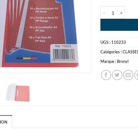
quantité de FARD
UGS :
110233
Catégories :
CLASS
Marque :
Bronyl
ION