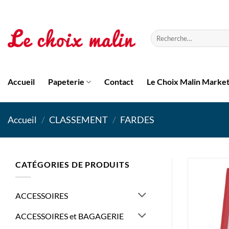
Passer
au
contenu
Recherche
pour :
Accueil
Papeterie
Contact
Le Choix Malin Marke
Accueil
/
CLASSEMENT
/
FARDES
CATÉGORIES DE PRODUITS
ACCESSOIRES
ACCESSOIRES et BAGAGERIE