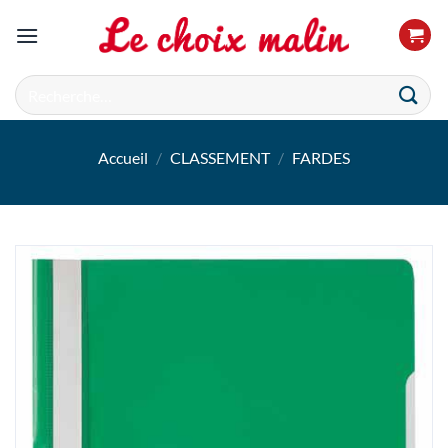
Passer
au
contenu
Recherche
pour :
Accueil
/
CLASSEMENT
/
FARDES