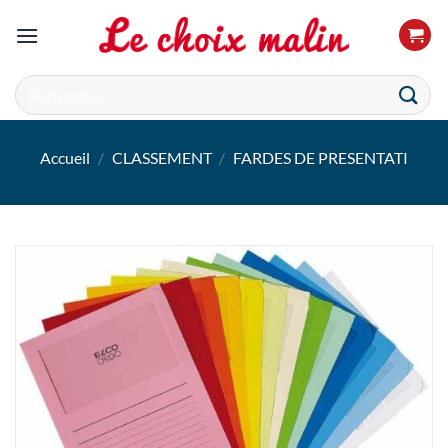
Passer
au
contenu
Recherche
pour :
Accueil
/
CLASSEMENT
/
FARDES DE PRESENTATI