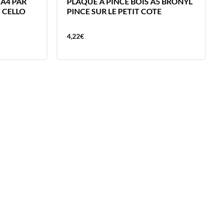
A4 PAR
PLAQUE A PINCE BOIS A5 BRONYL
T CELLO
PINCE SUR LE PETIT COTE
4,22
€