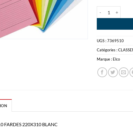
quantité de ELCO
UGS :
7369510
Catégories :
CLASS
Marque :
Elco
ION
10 FARDES 220X310 BLANC