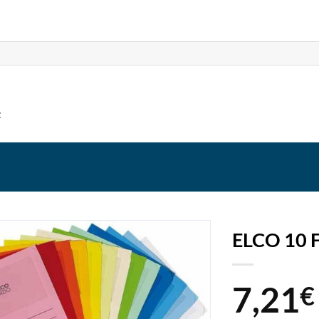
t
ELCO 10 
7,21
€