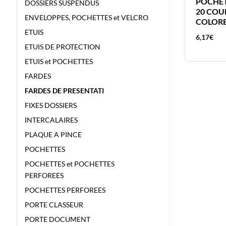
POCHETTES ADHESIVES A4
POCHET
DOSSIERS SUSPENDUS
BRONYL 10X – 120 MICRONS –
20 COU
ENVELOPPES, POCHETTES et VELCRO
220X302MM OUVERTURE PETIT
COLORE
COTE
ETUIS
15,32
€
6,17
€
ETUIS DE PROTECTION
ETUIS et POCHETTES
FARDES
FARDES DE PRESENTATI
FIXES DOSSIERS
INTERCALAIRES
PLAQUE A PINCE
POCHETTES
POCHETTES et POCHETTES
PERFOREES
POCHETTES PERFOREES
PORTE CLASSEUR
PORTE DOCUMENT