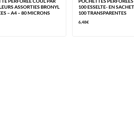
TE PERFOREE COUL PAR
POCHETTES PERFOREES 
LEURS ASSORTIES BRONYL
100 ESSELTE- EN SACHE
ES – A4 – 80 MICRONS
100 TRANSPARENTES
6,48
€