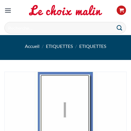
Passer
au
contenu
Recherche
pour :
Accueil
/
ETIQUETTES
/
ETIQUETTES