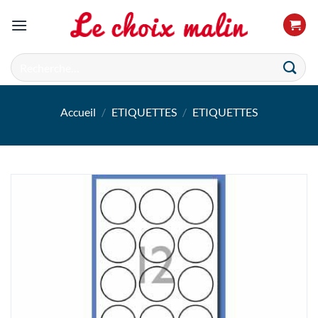
Passer
au
contenu
Recherche
pour :
Accueil
/
ETIQUETTES
/
ETIQUETTES