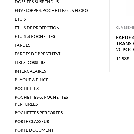
DOSSIERS SUSPENDUS
ENVELOPPES, POCHETTES et VELCRO
ETUIS
ETUIS DE PROTECTION
CLASSEMENT
CLASSEM
ETUIS et POCHETTES
CLASSEUR 2 ANNEAUX
FARDE 
22X13.5CM POLYPRO – AURORA –
TRANS 
FARDES
U
COULEURS ASSORTIES – DOS
20 POC
FARDES DE PRESENTATI
35MM CCP
4,52
€
11,93
€
FIXES DOSSIERS
INTERCALAIRES
PLAQUE A PINCE
POCHETTES
POCHETTES et POCHETTES
PERFOREES
POCHETTES PERFOREES
PORTE CLASSEUR
PORTE DOCUMENT