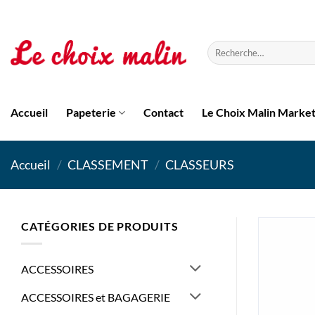
Passer
au
contenu
Recherche
pour :
Accueil
Papeterie
Contact
Le Choix Malin Marke
Accueil
/
CLASSEMENT
/
CLASSEURS
CATÉGORIES DE PRODUITS
ACCESSOIRES
ACCESSOIRES et BAGAGERIE