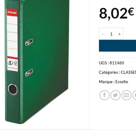
8,02
€
quantité de CLAS
UGS :
811460
Catégories :
CLASS
Marque :
Esselte