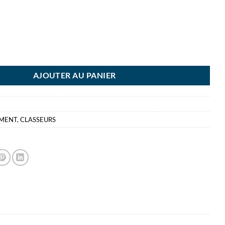
SEUR SLT LEV PP 5CM VERT CLASSEUR LEVIER ESSELTE POLYPRO VIVI
AJOUTER AU PANIER
EMENT
,
CLASSEURS