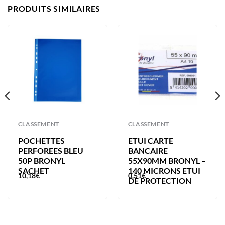
PRODUITS SIMILAIRES
CLASSEMENT
CLASSEMENT
POCHETTES
ETUI CARTE
PERFOREES BLEU
BANCAIRE
50P BRONYL
55X90MM BRONYL –
SACHET
140 MICRONS ETUI
10,18
€
0,51
€
DE PROTECTION