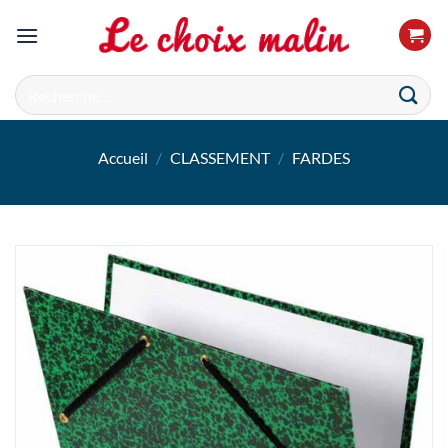
Passer
au
contenu
Recherche
pour :
Accueil
/
CLASSEMENT
/
FARDES