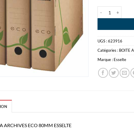
quantité de BOIT
UGS :
623916
Catégories :
BOITE 
Marque :
Esselte
ION
 A ARCHIVES ECO 80MM ESSELTE