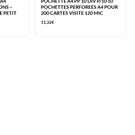
 A4
POCHETTE A4 PP 10 DIV P/10 10
ONS –
POCHETTES PERFOREES A4 POUR
 PETIT
200 CARTES VISITE 120 MIC
11,32
€