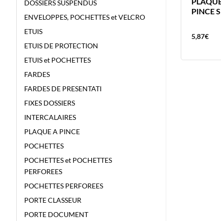
FARDE 40 VUES POLYVISION
PLAQUE
DOSSIERS SUSPENDUS
TRANS FARDE ELBA PLASTIQUE A4
PINCE S
ENVELOPPES, POCHETTES et VELCRO
20 POCHETTES INCOLORE
ETUIS
11,93
€
5,87
€
ETUIS DE PROTECTION
ETUIS et POCHETTES
FARDES
FARDES DE PRESENTATI
FIXES DOSSIERS
INTERCALAIRES
PLAQUE A PINCE
POCHETTES
POCHETTES et POCHETTES
PERFOREES
POCHETTES PERFOREES
PORTE CLASSEUR
PORTE DOCUMENT