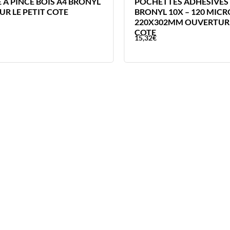
 A PINCE BOIS A4 BRONYL
POCHETTES ADHESIVES
UR LE PETIT COTE
BRONYL 10X – 120 MICR
220X302MM OUVERTURE
COTE
15,32
€