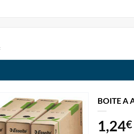
t
BOITE A 
1,24
€