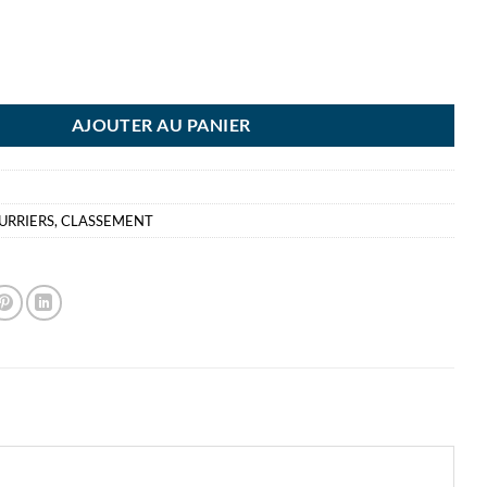
COURRIER EUROPOST ROUGE ESSELTE - VIVIDA 335X245X58 MM
AJOUTER AU PANIER
URRIERS
,
CLASSEMENT