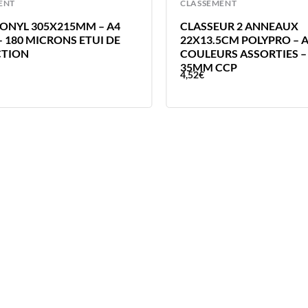
ENT
CLASSEMENT
RONYL 305X215MM – A4
CLASSEUR 2 ANNEAUX
– 180 MICRONS ETUI DE
22X13.5CM POLYPRO – 
CTION
COULEURS ASSORTIES –
35MM CCP
4,52
€