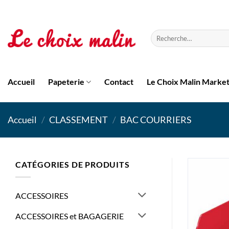
Passer
au
contenu
Recherche
pour :
Accueil
Papeterie
Contact
Le Choix Malin Marke
Accueil
/
CLASSEMENT
/
BAC COURRIERS
CATÉGORIES DE PRODUITS
ACCESSOIRES
ACCESSOIRES et BAGAGERIE