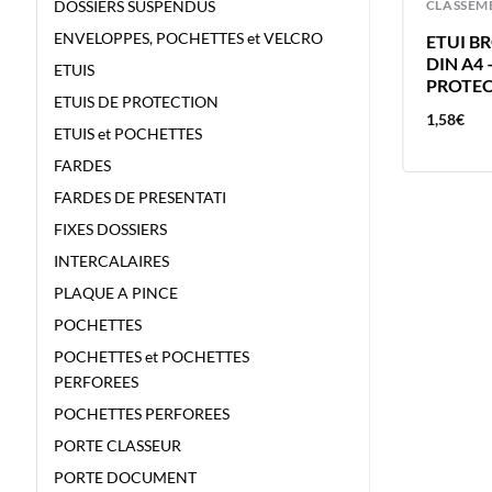
CLASSEMENT
CLASSEM
DOSSIERS SUSPENDUS
ENVELOPPES, POCHETTES et VELCRO
POCHETTE A4 PP 10 DIV P/10 10
ETUI B
POCHETTES PERFOREES A4 POUR
DIN A4 
ETUIS
200 CARTES VISITE 120 MIC
PROTE
ETUIS DE PROTECTION
11,32
€
1,58
€
ETUIS et POCHETTES
FARDES
FARDES DE PRESENTATI
FIXES DOSSIERS
INTERCALAIRES
PLAQUE A PINCE
POCHETTES
POCHETTES et POCHETTES
PERFOREES
POCHETTES PERFOREES
PORTE CLASSEUR
PORTE DOCUMENT