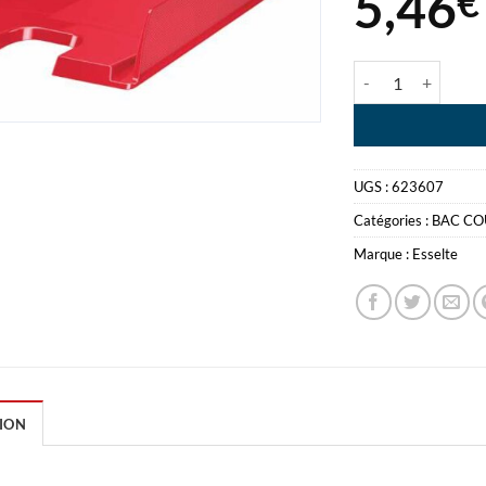
5,46
€
quantité de BAC 
UGS :
623607
Catégories :
BAC CO
Marque :
Esselte
ION