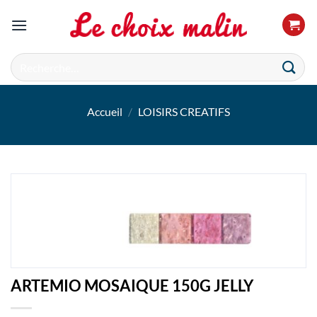
Passer
au
contenu
Recherche
pour :
Accueil
/
LOISIRS CREATIFS
ARTEMIO MOSAIQUE 150G JELLY