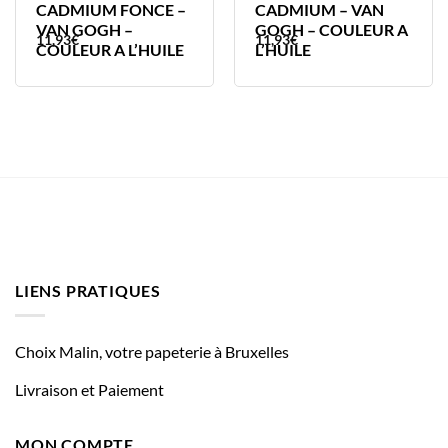
CADMIUM FONCE –
CADMIUM – VAN
VAN GOGH –
GOGH – COULEUR A
11,93
€
11,93
€
COULEUR A L’HUILE
L’HUILE
LIENS PRATIQUES
Choix Malin, votre papeterie à Bruxelles
Livraison et Paiement
MON COMPTE