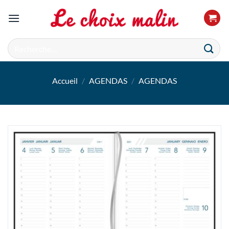
Passer
au
contenu
Recherche
pour :
Accueil
/
AGENDAS
/
AGENDAS