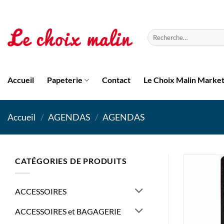
Passer
au
contenu
Recherche
pour :
Accueil
Papeterie
Contact
Le Choix Malin Marke
Accueil
/
AGENDAS
/
AGENDAS
CATÉGORIES DE PRODUITS
ACCESSOIRES
ACCESSOIRES et BAGAGERIE