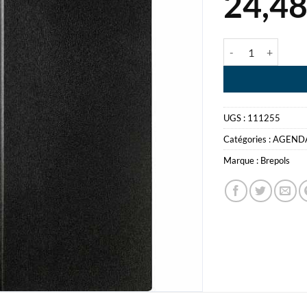
24,4
quantité de AGE
UGS :
111255
Catégories :
AGEND
Marque :
Brepols