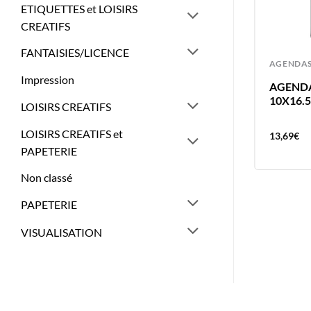
ETIQUETTES et LOISIRS
CREATIFS
FANTAISIES/LICENCE
AGENDAS
AGENDA
Impression
DISPLAY 73 AGENDAS 2025 BASIC
AGENDA
BREPOLS DISPONIBLE DÈS
10X16.
LOISIRS CREATIFS
SEPTEMBRE – DÉC
LOISIRS CREATIFS et
769,22
€
13,69
€
PAPETERIE
Non classé
PAPETERIE
VISUALISATION