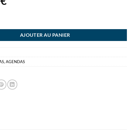
8
€
NDA SATURNUS 13X33 NOIR LONGO BREPOLS
AJOUTER AU PANIER
AS
,
AGENDAS