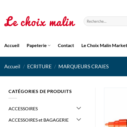
Passer
au
contenu
Recherche
pour :
Accueil
Papeterie
Contact
Le Choix Malin Marke
Accueil
/
ECRITURE
/
MARQUEURS CRAIES
CATÉGORIES DE PRODUITS
ACCESSOIRES
ACCESSOIRES et BAGAGERIE