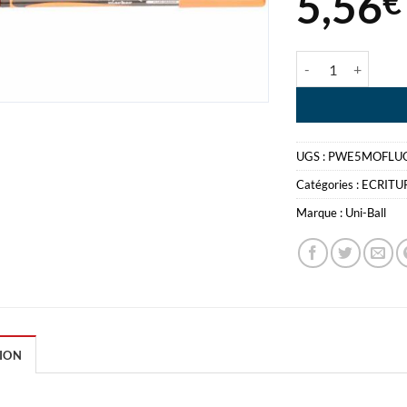
5,56
€
quantité de UNI
UGS :
PWE5MOFLU
Catégories :
ECRITU
Marque :
Uni-Ball
ION