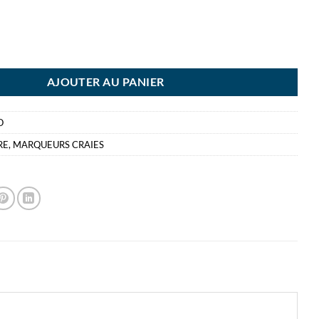
BALL MARQUEUR CRAIE ORANGE FLUO 1.8MM A 2.5MM CHALK
AJOUTER AU PANIER
O
RE
,
MARQUEURS CRAIES