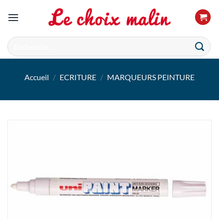
Passer
au
contenu
Recherche
pour :
Accueil
/
ECRITURE
/
MARQUEURS PEINTURE