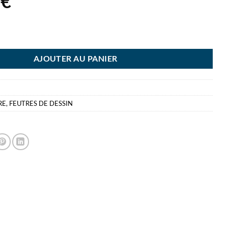
0
€
 5 FEUTRES PIN 0.1 - 0.3 - 0.5 - 0.7 - 0.9
AJOUTER AU PANIER
RE
,
FEUTRES DE DESSIN