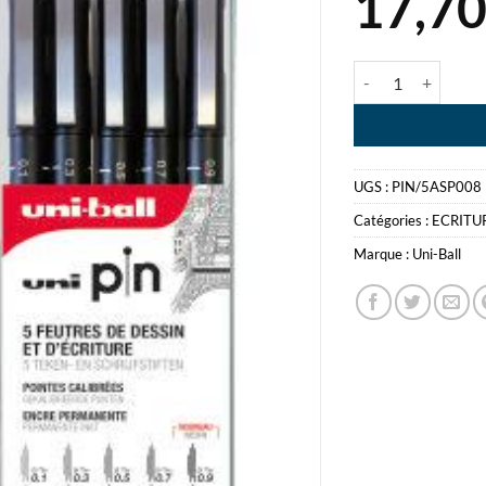
17,7
quantité de UNI-BALL
UGS :
PIN/5ASP008
Catégories :
ECRITU
Marque :
Uni-Ball