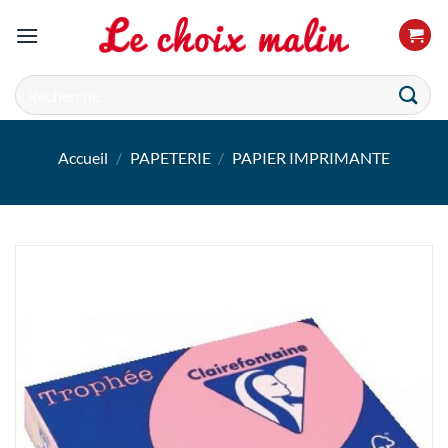
Passer
au
contenu
Recherche
pour :
Accueil
/
PAPETERIE
/
PAPIER IMPRIMANTE