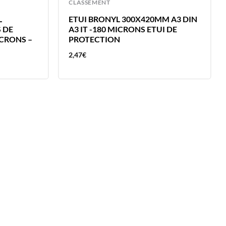
CLASSEMENT
L
ETUI BRONYL 300X420MM A3 DIN
 DE
A3 IT -180 MICRONS ETUI DE
ICRONS –
PROTECTION
2,47
€