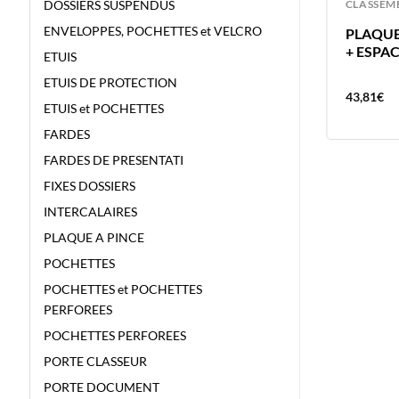
CLASSEMENT
CLASSEM
DOSSIERS SUSPENDUS
ENVELOPPES, POCHETTES et VELCRO
INTERCALAIRE CARTON SLT 6P A4
PLAQUE
ESSELTE – 6 POSITIONS
+ ESPA
ETUIS
ETUIS DE PROTECTION
1,14
€
43,81
€
ETUIS et POCHETTES
FARDES
FARDES DE PRESENTATI
FIXES DOSSIERS
INTERCALAIRES
PLAQUE A PINCE
POCHETTES
POCHETTES et POCHETTES
PERFOREES
POCHETTES PERFOREES
PORTE CLASSEUR
PORTE DOCUMENT