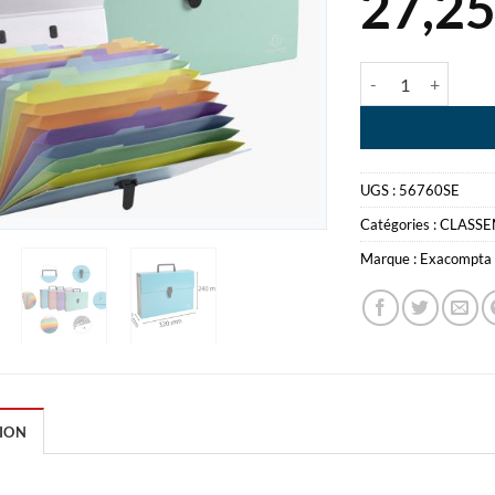
27,2
quantité de TRI
UGS :
56760SE
Catégories :
CLASS
Marque :
Exacompta
ION