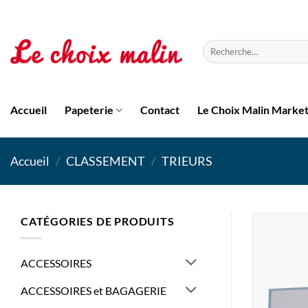
Passer
au
contenu
Recherche
pour :
Accueil
Papeterie
Contact
Le Choix Malin Marke
Accueil
/
CLASSEMENT
/
TRIEURS
CATÉGORIES DE PRODUITS
ACCESSOIRES
ACCESSOIRES et BAGAGERIE