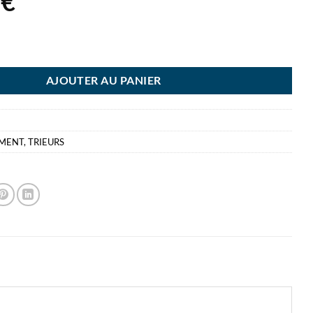
5
€
EUR 18 COMPARTIMENTS EXACOMPTA AQUAREL
AJOUTER AU PANIER
EMENT
,
TRIEURS