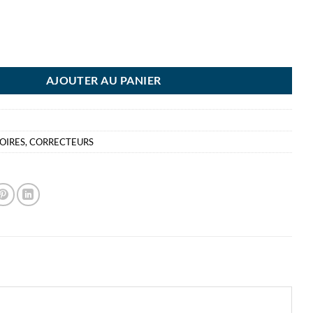
-EX EXACT LINER 6M 5MM CORRECTEUR TIPPEX
AJOUTER AU PANIER
OIRES
,
CORRECTEURS