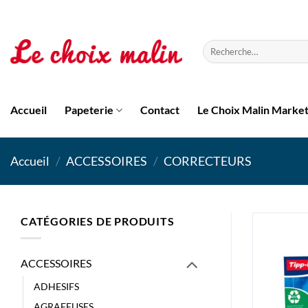
Passer
au
contenu
Recherche
pour :
Accueil
Papeterie
Contact
Le Choix Malin Marke
Accueil
/
ACCESSOIRES
/
CORRECTEURS
CATÉGORIES DE PRODUITS
ACCESSOIRES
ADHESIFS
AGRAFEUSES