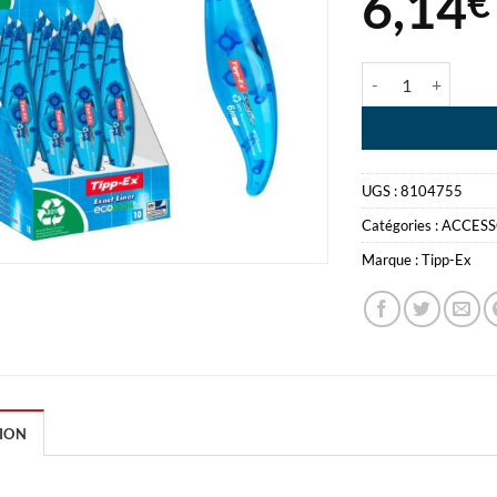
6,14
€
quantité de TIPP
UGS :
8104755
Catégories :
ACCESS
Marque :
Tipp-Ex
ION