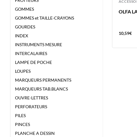
FROTTEURS
ACCESSOIRES
ACCESSO
GOMMES
MOBIUS TC BOITIER ELLIPTIC M+R
OLFA L
TAILLE METAL RESERVOIR
GOMMES et TAILLE-CRAYONS
GOURDES
3,09
€
10,59
€
INDEX
INSTRUMENTS MESURE
INTERCALAIRES
LAMPE DE POCHE
LOUPES
MARQUEURS PERMANENTS
MARQUEURS TAB.BLANCS
OUVRE-LETTRES
PERFORATEURS
PILES
PINCES
PLANCHE A DESSIN