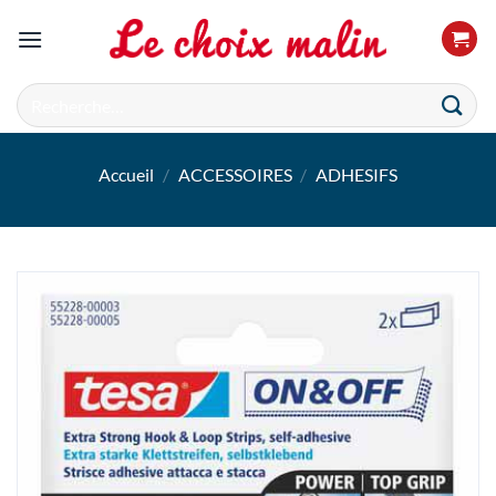
Passer
au
contenu
Recherche
pour :
Accueil
/
ACCESSOIRES
/
ADHESIFS