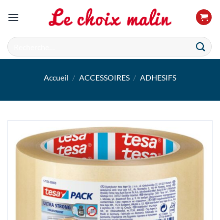
Passer
au
contenu
Recherche
pour :
Accueil
/
ACCESSOIRES
/
ADHESIFS