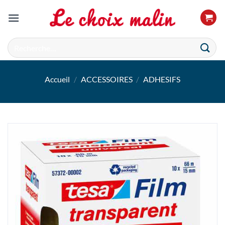
Passer
au
contenu
Recherche
pour :
Accueil
/
ACCESSOIRES
/
ADHESIFS