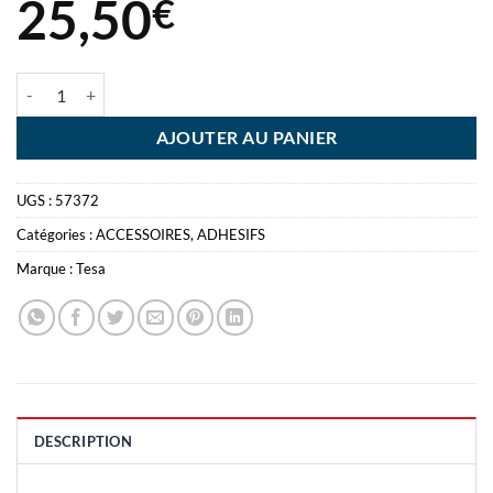
25,50
€
quantité de TESA TOUR 10 RLX 66M X15MM ADHESIF TRANSPARE
AJOUTER AU PANIER
UGS :
57372
Catégories :
ACCESSOIRES
,
ADHESIFS
Marque :
Tesa
DESCRIPTION