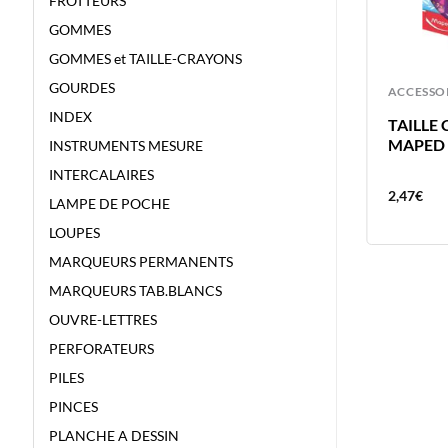
FROTTEURS
GOMMES
GOMMES et TAILLE-CRAYONS
GOURDES
ACCESSOIRES
ACCESSO
INDEX
AGRAFEUSE ULMA N°10+500
TAILLE
AGRAF METAL – BLISTER
MAPED 
INSTRUMENTS MESURE
INTERCALAIRES
3,09
€
2,47
€
LAMPE DE POCHE
LOUPES
MARQUEURS PERMANENTS
MARQUEURS TAB.BLANCS
OUVRE-LETTRES
PERFORATEURS
PILES
PINCES
PLANCHE A DESSIN