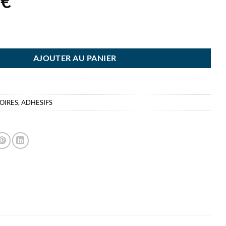
4
€
A TOUR 10 RLX 33M X15MM ADHESIF TRANSPARENT
AJOUTER AU PANIER
OIRES
,
ADHESIFS