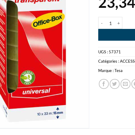
23,3
quantité de TES
UGS :
57371
Catégories :
ACCESS
Marque :
Tesa