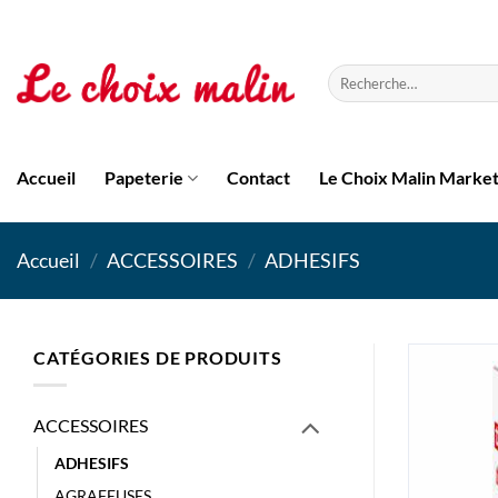
Passer
au
contenu
Recherche
pour :
Accueil
Papeterie
Contact
Le Choix Malin Marke
Accueil
/
ACCESSOIRES
/
ADHESIFS
CATÉGORIES DE PRODUITS
ACCESSOIRES
ADHESIFS
AGRAFEUSES