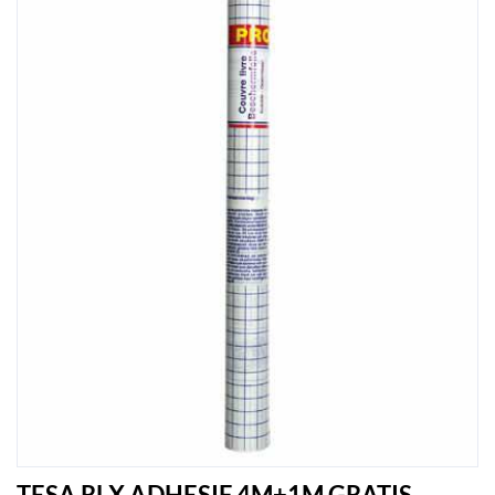
TESA RLX ADHESIF 4M+1M GRATIS