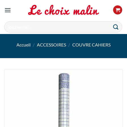
Passer
au
contenu
Recherche
pour :
Accueil
/
ACCESSOIRES
/
COUVRE CAHIERS