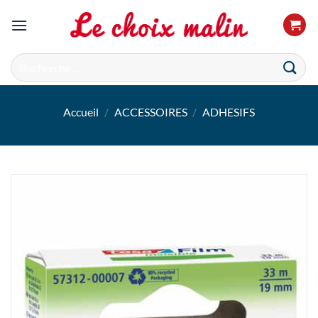
Passer
au
contenu
Recherche
pour :
Accueil
/
ACCESSOIRES
/
ADHESIFS