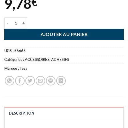
9,78
€
quantité de TESA DOUBLE FACE 38MM 2.75M EXTRA STRONG
AJOUTER AU PANIER
UGS :
56665
Catégories :
ACCESSOIRES
,
ADHESIFS
Marque :
Tesa
DESCRIPTION