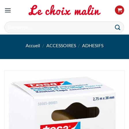
Passer
au
contenu
Recherche
pour :
Accueil
/
ACCESSOIRES
/
ADHESIFS