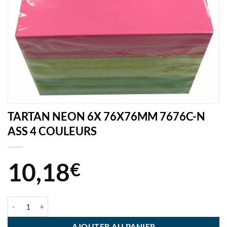
TARTAN NEON 6X 76X76MM 7676C-N
ASS 4 COULEURS
10,18
€
quantité de TARTAN NEON 6X 76X76MM 7676C-N ASS 4 COULEUR
AJOUTER AU PANIER