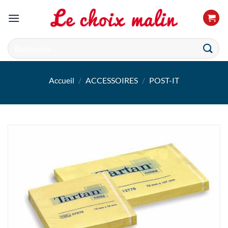
Passer
au
contenu
Recherche
pour :
Accueil
/
ACCESSOIRES
/
POST-IT