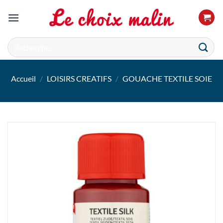
Passer
au
contenu
Recherche
pour :
Accueil
/
LOISIRS CREATIFS
/
GOUACHE TEXTILE SOIE