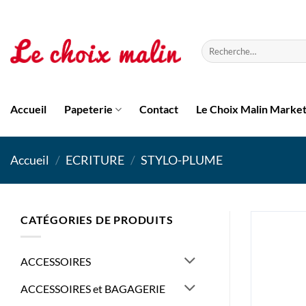
Passer
au
contenu
Recherche
pour :
Accueil
Papeterie
Contact
Le Choix Malin Marke
Accueil
/
ECRITURE
/
STYLO-PLUME
CATÉGORIES DE PRODUITS
ACCESSOIRES
ACCESSOIRES et BAGAGERIE