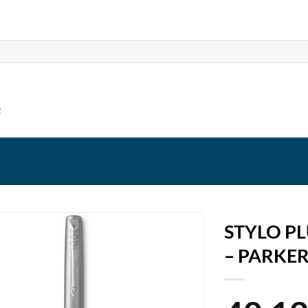
t
STYLO PL
– PARKE