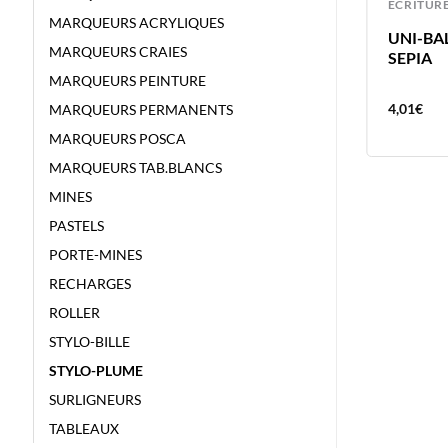
ECRITURE
ECRITUR
MARQUEURS ACRYLIQUES
CHALK MARKER POT 7 COULEURS
UNI-BAL
MARQUEURS CRAIES
ASSORTIES – 5X PWE5 + 2X PWE3
SEPIA
CRAIE
MARQUEURS PEINTURE
32,50
€
4,01
€
MARQUEURS PERMANENTS
MARQUEURS POSCA
MARQUEURS TAB.BLANCS
MINES
PASTELS
PORTE-MINES
RECHARGES
ROLLER
STYLO-BILLE
STYLO-PLUME
SURLIGNEURS
TABLEAUX