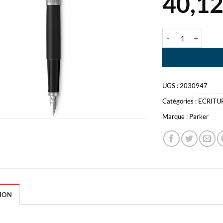
40,1
quantité de STYLO
UGS :
2030947
Catégories :
ECRITU
Marque :
Parker
ION