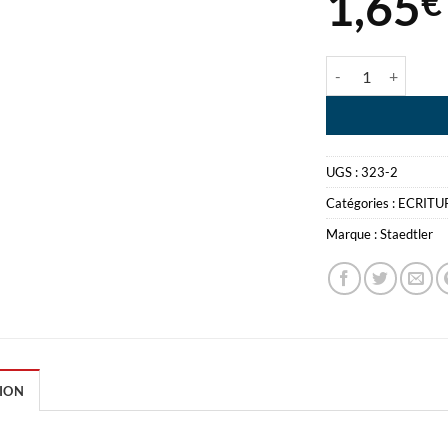
1,65
€
quantité de STAE
UGS :
323-2
Catégories :
ECRITU
Marque :
Staedtler
ION