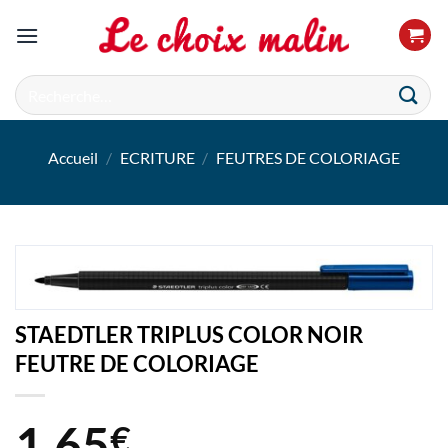
Passer
au
contenu
Recherche
pour :
Accueil
/
ECRITURE
/
FEUTRES DE COLORIAGE
STAEDTLER TRIPLUS COLOR NOIR
FEUTRE DE COLORIAGE
1,65
€