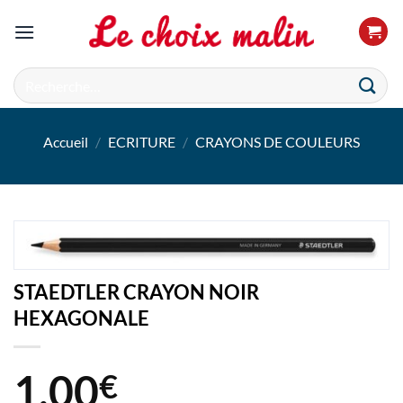
Passer
au
contenu
Recherche
pour :
Accueil
/
ECRITURE
/
CRAYONS DE COULEURS
STAEDTLER CRAYON NOIR
HEXAGONALE
1,00
€