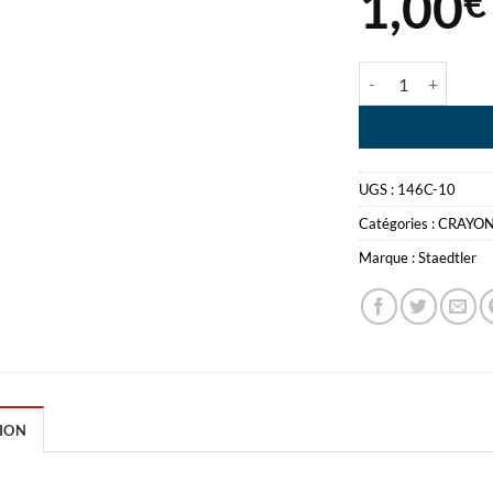
1,00
€
quantité de STA
UGS :
146C-10
Catégories :
CRAYON
Marque :
Staedtler
ION