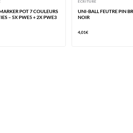
E
ECRITURE
MARKER POT 7 COULEURS
UNI-BALL FEUTRE PIN B
IES – 5X PWE5 + 2X PWE3
NOIR
4,01
€