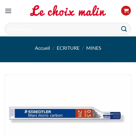
Passer
au
contenu
Recherche
pour :
Accueil
/
ECRITURE
/
MINES