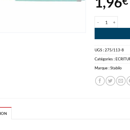
1,96
€
quantité de STA
UGS :
275/113-8
Catégories :
ECRITU
Marque :
Stabilo
ION