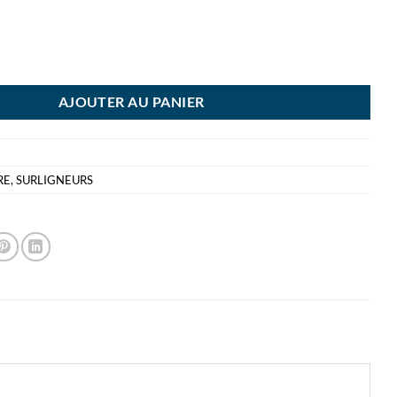
BILO SWING PASTEL TURQUOISE SURLIGNEUR TOUCH OF TURQUOISE
AJOUTER AU PANIER
RE
,
SURLIGNEURS