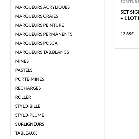
ECRITURE
ECRITUR
MARQUEURS ACRYLIQUES
UNI-BALL FEUTRE PIN 0.5 GRIS
SET SI
MARQUEURS CRAIES
CLAIR
+ 1 LOT
MARQUEURS PEINTURE
4,01
€
13,89
€
MARQUEURS PERMANENTS
MARQUEURS POSCA
MARQUEURS TAB.BLANCS
MINES
PASTELS
PORTE-MINES
RECHARGES
ROLLER
STYLO-BILLE
STYLO-PLUME
SURLIGNEURS
TABLEAUX