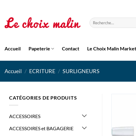
Passer
au
contenu
Recherche
pour :
Accueil
Papeterie
Contact
Le Choix Malin Marke
Accueil
/
ECRITURE
/
SURLIGNEURS
CATÉGORIES DE PRODUITS
ACCESSOIRES
ACCESSOIRES et BAGAGERIE