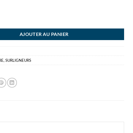
ILO SWING PASTEL ROSE SURLIGNEUR PINK BLUSH
AJOUTER AU PANIER
RE
,
SURLIGNEURS