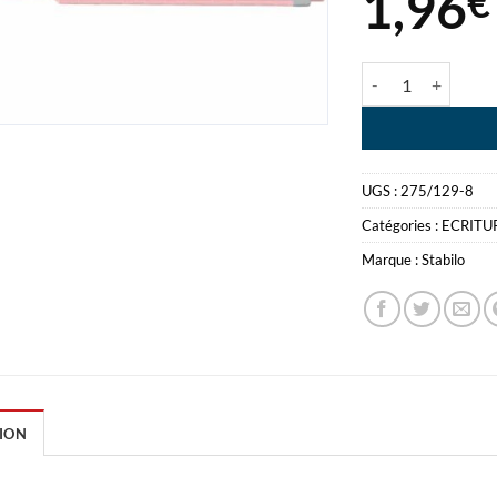
1,96
€
quantité de STAB
UGS :
275/129-8
Catégories :
ECRITU
Marque :
Stabilo
ION