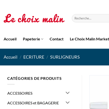
Passer
au
contenu
Recherche
pour :
Accueil
Papeterie
Contact
Le Choix Malin Marke
Accueil
/
ECRITURE
/
SURLIGNEURS
CATÉGORIES DE PRODUITS
ACCESSOIRES
ACCESSOIRES et BAGAGERIE