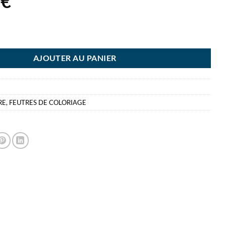
4
€
ILO PEN 68 PASTEL PARADE 20 PIECE FEUTRES DE COLORIAGE
AJOUTER AU PANIER
RE
,
FEUTRES DE COLORIAGE