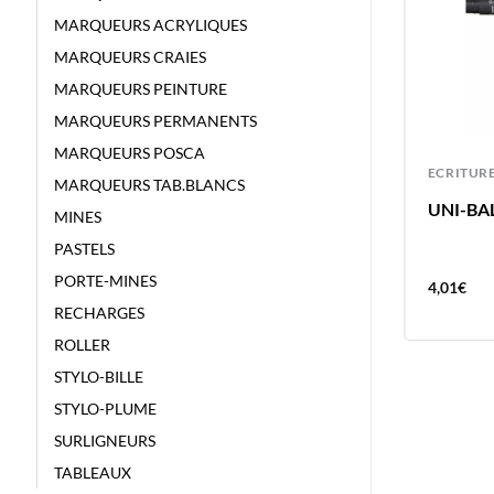
MARQUEURS ACRYLIQUES
MARQUEURS CRAIES
MARQUEURS PEINTURE
MARQUEURS PERMANENTS
MARQUEURS POSCA
ECRITURE
ECRITUR
MARQUEURS TAB.BLANCS
UNI-BALL FEUTRE PIN 0.3 BLEU
UNI-BAL
MINES
PASTELS
PORTE-MINES
4,01
€
4,01
€
RECHARGES
ROLLER
STYLO-BILLE
STYLO-PLUME
SURLIGNEURS
TABLEAUX