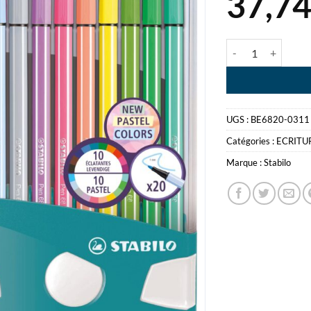
37,7
quantité de STAB
UGS :
BE6820-0311
Catégories :
ECRITU
Marque :
Stabilo