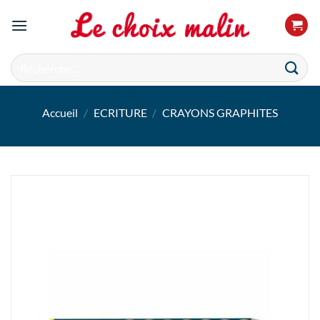
Passer
au
contenu
Recherche
pour :
Accueil
/
ECRITURE
/
CRAYONS GRAPHITES